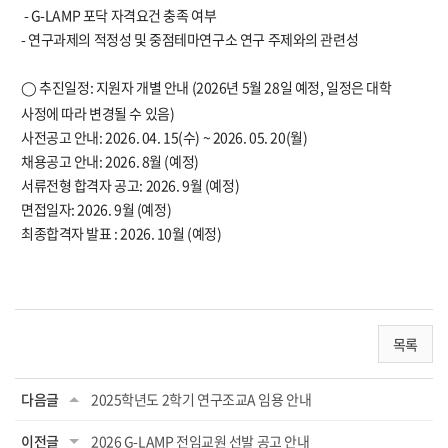
- G-LAMP
포닥 자격요건 충족 여부
-
연구과제의 적정성 및 중점테마연구소 연구 주제와의 관련성
추진일정
:
지원자 개별 안내
(2026
년
5
월
28
일 예정
,
일정은 대학
◯
사정에 따라 변경될 수 있음
)
사전공고 안내
: 2026. 04. 15(
수
) ~ 2026. 05. 20(
월
)
채용공고 안내
: 2026. 8
월
(
예정
)
서류전형 합격자 공고
: 2026. 9
월
(
예정
)
면접일자
: 2026. 9
월
(
예정
)
최종합격자 발표
: 2026. 10
월
(
예정
)
목록
다음글
2025학년도 2학기 연구조교A 임용 안내
이전글
2026 G-LAMP 전임교원 선발 공고 안내