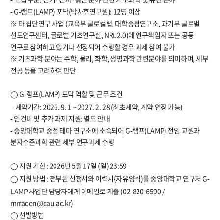
- G-
램프
(LAMP)
포닥
(
박사후연구원
): 12
명 이상
※
타 집단연구 사업
(
교육부 글로컬랩
,
대학중점연구소
,
과기부 글로벌
선도연구센터
,
글로벌 기초연구실
, NRL2.0)
에 연구책임자 또는 공동
연구로 참여하고 있거나 선정되어 수행할 경우 과제 참여 불가
※
기초과학 분야는 수학
,
물리
,
화학
,
생명과학 관련분야를 의미하며
,
세부
전공 등을 고려하여 판단
G-
램프
(LAMP)
포닥 역할 및 근무 조건
◯
-
계약기간
: 2026. 9. 1 ~ 2027. 2. 28 (
최초계약
,
계약 연장 가능
)
-
인건비 및 추가 과제 지원
:
별도 안내
-
중앙대학교 중점 테마 연구소에 소속되어
G-
램프
(LAMP)
전임 교원과
분자수준과학 관련 세부 연구과제 수행
지원 기한
: 2026
년
5
월
17
일
(
일
) 23:59
◯
지원 방법
:
첨부된 신청서와 이력서
(
자유양식
)
를 중앙대학교 연구처
G-
◯
LAMP
사업단 담당자에게 이메일로 제출
(02-820-6590 /
mrraden@cau.ac.kr)
선발방법
◯