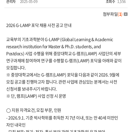
관리자
2025-05-09
조회수
1,556
첨부파일
(
1
)
2026 G-LAMP
포닥 채용 사전 공고 안내
교육부의 기초과학분야
G-LAMP (Global Learning & Academic
research institution for Master & Ph.D. students, and
Postdocs)
사업 수행을 위해 중앙대학교
G-
램프
(LAMP)
사업단의 세부
연구과제에 참여하여 연구를 수행할
G-
램프
(LAMP)
포닥을 아래와 같이
모집합니다
.
※
중앙대학교에서는
G-
램프
(LAMP)
포닥을 다음과 같이
2026. 9
월에
모집 공고를 진행하고자 합니다
.
관련 사업에 관심있는 분께서는 사전
신청서를 보내주시기 바랍니다
.
※
단
,
램프
(LAMP)
사업 선정 시 운영
지원 자격요건
,
모집 부문
,
인원
◯
- 2026.9.1.
기준 박사학위를 취득한 지
7
년 이내
,
또는 만
40
세 미만인
자인 내국인
-
모집 부문
:
전기·전자·통신 분야 관련 기초과학 및 유관 분야